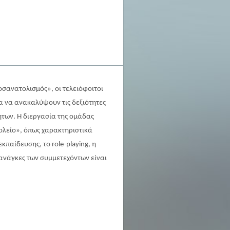
σανατολισμός», οι τελειόφοιτοι
τα να ανακαλύψουν τις δεξιότητες
ήτων. Η διεργασία της ομάδας
χολείο», όπως χαρακτηριστικά
εκπαίδευσης, το role-playing, η
 ανάγκες των συμμετεχόντων είναι