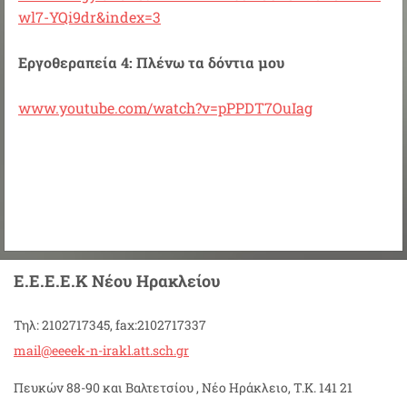
wl7-YQi9dr&index=3
Εργοθεραπεία 4: Πλένω τα δόντια μου
www.youtube.com/watch?v=pPPDT7OuIag
Ε.Ε.Ε.Ε.Κ Νέου Ηρακλείου
Τηλ: 2102717345, fax:2102717337
mail@eee
ek-n-ira
kl.att.s
ch.gr
Πευκών 88-90 και Βαλτετσίου , Νέο Ηράκλειο, Τ.Κ. 141 21