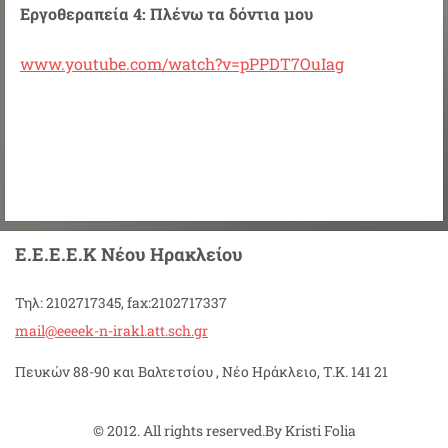
Εργοθεραπεία 4: Πλένω τα δόντια μου
www.youtube.com/watch?v=pPPDT7OuIag
Ε.Ε.Ε.Ε.Κ Νέου Ηρακλείου
Τηλ: 2102717345, fax:2102717337
mail@eee
ek-n-ira
kl.att.s
ch.gr
Πευκών 88-90 και Βαλτετσίου , Νέο Ηράκλειο, Τ.Κ. 141 21
© 2012. All rights reserved.By Kristi Folia