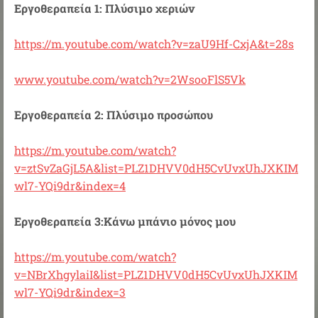
Εργοθεραπεία 1: Πλύσιμο χεριών
https://m.youtube.com/watch?v=zaU9Hf-CxjA&t=28s
www.youtube.com/watch?v=2WsooFlS5Vk
Εργοθεραπεία 2: Πλύσιμο προσώπου
https://m.youtube.com/watch?
v=ztSvZaGjL5A&list=PLZ1DHVV0dH5CvUvxUhJXKIM
wl7-YQi9dr&index=4
Εργοθεραπεία 3:Κάνω μπάνιο μόνος μου
https://m.youtube.com/watch?
v=NBrXhgylaiI&list=PLZ1DHVV0dH5CvUvxUhJXKIM
wl7-YQi9dr&index=3