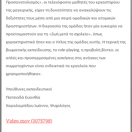
Προσανατολισμός», οι τελειόφοιτοι μαθητές του εργαστηρίου
της μαγειρικής, είχαν τη δυνατότητα να ανακαλύψουν τις
δεξιότητες τους μέσα από μια σειρά ομαδικών και ατομικών
δραστηριοτήτων. Η διεργασία της ομάδας ήταν μία ευκαιρία να
προετοιμαστούν για τη «Ζωή μετά το σχολείο», όπως
χαρακτηριστικά ήταν και ο τίτλος της ομάδας αυτής. Η τεχνική της
βιωματικής εκπαίδευσης, το role-playing, η προβολή βίντεο, οι
απλές και προσαρμοσμένες ασκήσεις στις ανάγκες των
συμμετεχόντων είναι ενδεικτικά τα εργαλεία που
χρησιμοποιήθηκαν.
Υπεύθυνες εκπαιδευτικοί
Πατσιαδά Ευανθία
Χαραλαμπίδου Ιωάννα, Ψυχολόγος
Video.mov (3075798)