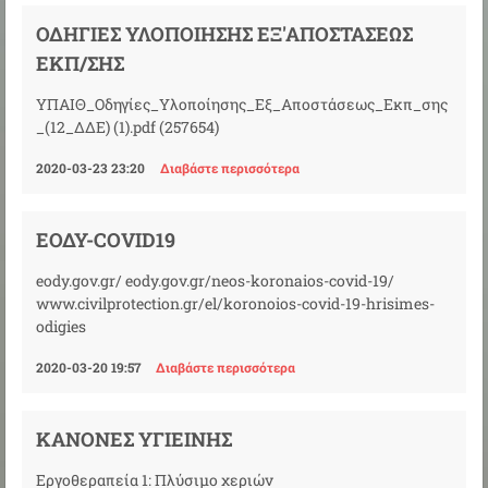
ΟΔΗΓΊΕΣ ΥΛΟΠΟΊΗΣΗΣ ΕΞ'ΑΠΟΣΤΆΣΕΩΣ
ΕΚΠ/ΣΗΣ
ΥΠΑΙΘ_Οδηγίες_Υλοποίησης_Εξ_Αποστάσεως_Εκπ_σης
_(12_ΔΔΕ) (1).pdf (257654)
2020-03-23 23:20
Διαβάστε περισσότερα
ΕΟΔΥ-COVID19
eody.gov.gr/ eody.gov.gr/neos-koronaios-covid-19/
www.civilprotection.gr/el/koronoios-covid-19-hrisimes-
odigies
2020-03-20 19:57
Διαβάστε περισσότερα
ΚΑΝΌΝΕΣ ΥΓΙΕΙΝΉΣ
Εργοθεραπεία 1: Πλύσιμο χεριών