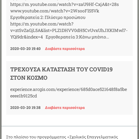
https://m.youtube.com/watch?v=zaU9Hf-CxjA&t=28s
www.youtube.com/watch?v=2WsooFlS5Vk
Εργοθεραπεία 2: Πλύσιμο προσώπου
https://m.youtube.com/watch?
v=ztSvZaGjL5A&list=PLZ1DHVV0dH5CvUvxUhJXKIMwl7-
YQi9dr&index=4 Εργοθεραπεία 3:Κάνω μπάνιο...
2020-03-20 19:40
Διαβάστε περισσότερα
ΤΡΈΧΟΥΣΑ ΚΑΤΆΣΤΑΣΗ ΤΟΥ COVID19
ΣΤΟΝ ΚΌΣΜΟ
experience.arcgis.com/experience/685d0ace521648f8a5be
eeee1b9125cd
2020-03-20 19:38
Διαβάστε περισσότερα
Στο πλαίσιο του προγράμματος «Σχολικός Επαγγελματικός