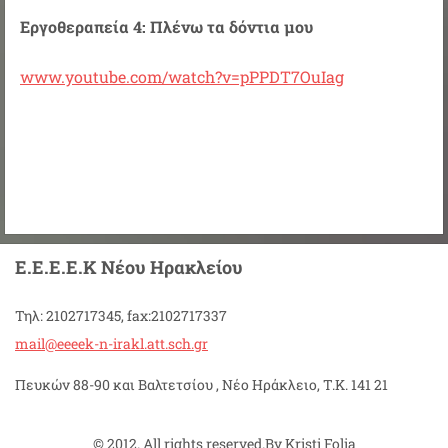
Εργοθεραπεία 4: Πλένω τα δόντια μου
www.youtube.com/watch?v=pPPDT7OuIag
Ε.Ε.Ε.Ε.Κ Νέου Ηρακλείου
Τηλ: 2102717345, fax:2102717337
mail@eee
ek-n-ira
kl.att.s
ch.gr
Πευκών 88-90 και Βαλτετσίου , Νέο Ηράκλειο, Τ.Κ. 141 21
© 2012. All rights reserved.By Kristi Folia