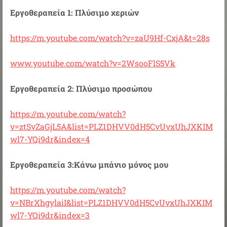
Εργοθεραπεία 1: Πλύσιμο χεριών
https://m.youtube.com/watch?v=zaU9Hf-CxjA&t=28s
www.youtube.com/watch?v=2WsooFlS5Vk
Εργοθεραπεία 2: Πλύσιμο προσώπου
https://m.youtube.com/watch?
v=ztSvZaGjL5A&list=PLZ1DHVV0dH5CvUvxUhJXKIM
wl7-YQi9dr&index=4
Εργοθεραπεία 3:Κάνω μπάνιο μόνος μου
https://m.youtube.com/watch?
v=NBrXhgylaiI&list=PLZ1DHVV0dH5CvUvxUhJXKIM
wl7-YQi9dr&index=3