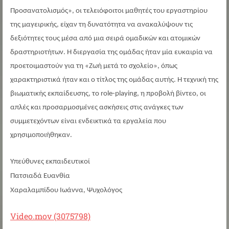
Προσανατολισμός», οι τελειόφοιτοι μαθητές του εργαστηρίου
της μαγειρικής, είχαν τη δυνατότητα να ανακαλύψουν τις
δεξιότητες τους μέσα από μια σειρά ομαδικών και ατομικών
δραστηριοτήτων. Η διεργασία της ομάδας ήταν μία ευκαιρία να
προετοιμαστούν για τη «Ζωή μετά το σχολείο», όπως
χαρακτηριστικά ήταν και ο τίτλος της ομάδας αυτής. Η τεχνική της
βιωματικής εκπαίδευσης, το role-playing, η προβολή βίντεο, οι
απλές και προσαρμοσμένες ασκήσεις στις ανάγκες των
συμμετεχόντων είναι ενδεικτικά τα εργαλεία που
χρησιμοποιήθηκαν.
Υπεύθυνες εκπαιδευτικοί
Πατσιαδά Ευανθία
Χαραλαμπίδου Ιωάννα, Ψυχολόγος
Video.mov (3075798)