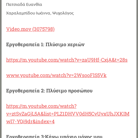
Πατσιαδά Ευανθία
Χαραλαμπίδου Ιωάννα, Ψυχολόγος
Video.mov (3075798)
Εργοθεραπεία 1: Πλύσιμο χεριών
https://m.youtube.com/watch?v=zaU9Hf-CxjA&t=28s
www.youtube.com/watch?v=2WsooFlS5Vk
Εργοθεραπεία 2: Πλύσιμο προσώπου
https://m.youtube.com/watch?
v=ztSvZaGjL5A&list=PLZ1DHVV0dH5CvUvxUhJXKIM
wl7-YQi9dr&index=4
Εργοθεραπεία 3:Κάνω μπάνιο μόνος μου