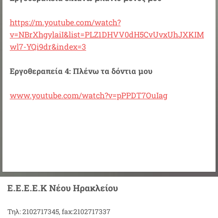
https://m.youtube.com/watch?
v=NBrXhgylaiI&list=PLZ1DHVV0dH5CvUvxUhJXKIM
wl7-YQi9dr&index=3
Εργοθεραπεία 4: Πλένω τα δόντια μου
www.youtube.com/watch?v=pPPDT7OuIag
Ε.Ε.Ε.Ε.Κ Νέου Ηρακλείου
Τηλ: 2102717345, fax:2102717337