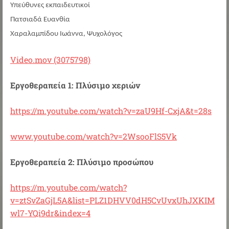
Υπεύθυνες εκπαιδευτικοί
Πατσιαδά Ευανθία
Χαραλαμπίδου Ιωάννα, Ψυχολόγος
Video.mov (3075798)
Εργοθεραπεία 1: Πλύσιμο χεριών
https://m.youtube.com/watch?v=zaU9Hf-CxjA&t=28s
www.youtube.com/watch?v=2WsooFlS5Vk
Εργοθεραπεία 2: Πλύσιμο προσώπου
https://m.youtube.com/watch?
v=ztSvZaGjL5A&list=PLZ1DHVV0dH5CvUvxUhJXKIM
wl7-YQi9dr&index=4