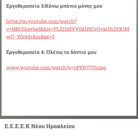
Εργοθεραπεία 3:Κάνω μπάνιο μόνος μου
https://m.youtube.com/watch?
v=NBrXhgylaiI&list=PLZ1DHVV0dH5CvUvxUhJXKIM
wl7-YQi9dr&index=3
Εργοθεραπεία 4: Πλένω τα δόντια μου
www.youtube.com/watch?v=pPPDT7OuIag
Ε.Ε.Ε.Ε.Κ Νέου Ηρακλείου