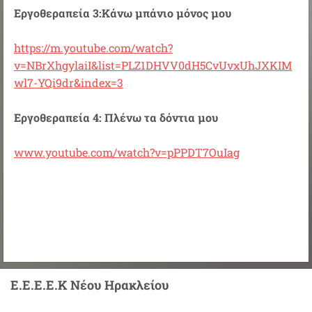
Εργοθεραπεία 3:Κάνω μπάνιο μόνος μου
https://m.youtube.com/watch?
v=NBrXhgylaiI&list=PLZ1DHVV0dH5CvUvxUhJXKIM
wl7-YQi9dr&index=3
Εργοθεραπεία 4: Πλένω τα δόντια μου
www.youtube.com/watch?v=pPPDT7OuIag
Ε.Ε.Ε.Ε.Κ Νέου Ηρακλείου