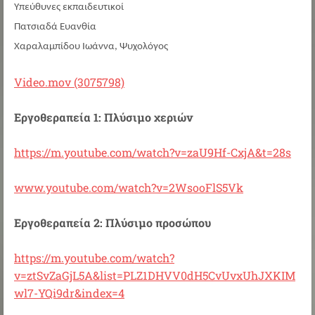
Υπεύθυνες εκπαιδευτικοί
Πατσιαδά Ευανθία
Χαραλαμπίδου Ιωάννα, Ψυχολόγος
Video.mov (3075798)
Εργοθεραπεία 1: Πλύσιμο χεριών
https://m.youtube.com/watch?v=zaU9Hf-CxjA&t=28s
www.youtube.com/watch?v=2WsooFlS5Vk
Εργοθεραπεία 2: Πλύσιμο προσώπου
https://m.youtube.com/watch?
v=ztSvZaGjL5A&list=PLZ1DHVV0dH5CvUvxUhJXKIM
wl7-YQi9dr&index=4